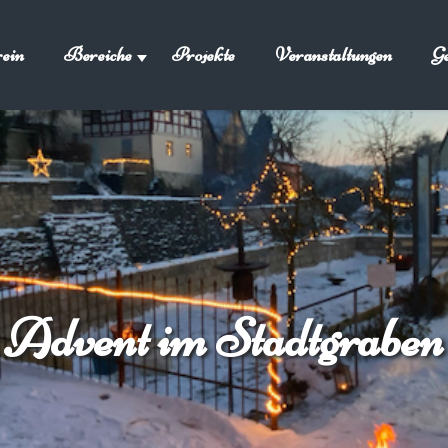
ein
Bereiche
Projekte
Veranstaltungen
Ge
Advent im Stadtgraben